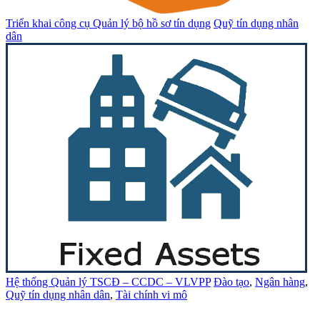
Triển khai công cụ Quản lý bộ hồ sơ tín dụng
Quỹ tín dụng nhân
dân
Hệ thống Quản lý TSCĐ – CCDC – VLVPP
Đào tạo
,
Ngân hàng
,
Quỹ tín dụng nhân dân
,
Tài chính vi mô