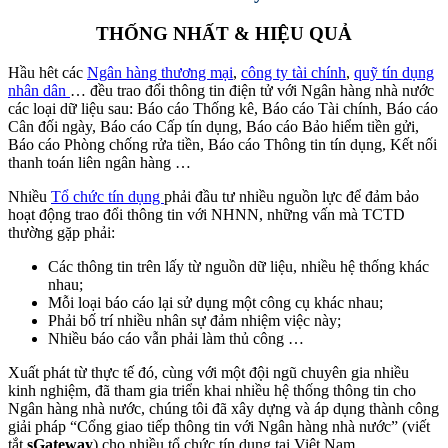
THỐNG NHẤT & HIỆU QUẢ
Hầu hêt các
Ngân hàng thương mại
,
công ty tài chính
,
quỹ tín dụng
nhân dân
… đều trao đổi thông tin điện tử với Ngân hàng nhà nước
các loại dữ liệu sau: Báo cáo Thống kê, Báo cáo Tài chính, Báo cáo
Cân đối ngày, Báo cáo Cấp tín dụng, Báo cáo Bảo hiểm tiền gửi,
Báo cáo Phòng chống rửa tiền, Báo cáo Thông tin tín dụng, Kết nối
thanh toán liên ngân hàng …
Nhiều
Tổ chức tín dụng
phải đầu tư nhiều nguồn lực để đảm bảo
hoạt động trao đổi thông tin với NHNN, những vấn mà TCTD
thường gặp phải:
Các thông tin trên lấy từ nguồn dữ liệu, nhiều hệ thống khác
nhau;
Mỗi loại báo cáo lại sử dụng một công cụ khác nhau;
Phải bố trí nhiều nhân sự đảm nhiệm việc này;
Nhiều báo cáo vẫn phải làm thủ công …
Xuất phát từ thực tế đó, cùng với một đội ngũ chuyên gia nhiều
kinh nghiệm, đã tham gia triển khai nhiều hệ thống thông tin cho
Ngân hàng nhà nước, chúng tôi đã xây dựng và áp dụng thành công
giải pháp “Cổng giao tiếp thông tin với Ngân hàng nhà nước” (viết
tắt
s
Gateway
) cho nhiều tổ chức tín dụng tại Việt Nam.