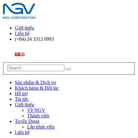
Giới thiệu
Liên hệ
(+84) 24 3312 0993
Sản phẩm & Dịch vụ
Khách hàng & Đối tác
Hỗ trợ
Tin tức
Giới thiệu
Về NGV
Thành viên
Tuyển Dụng
Lập trình viên
Liên hệ