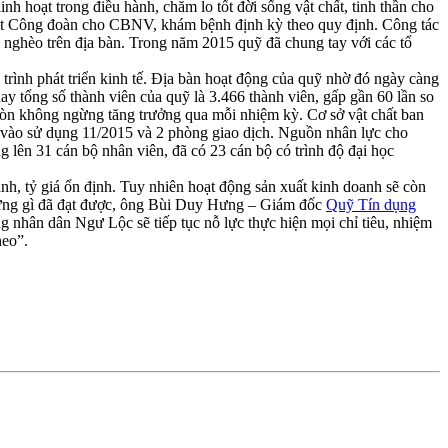
nh hoạt trong điều hành, chăm lo tốt đời sống vật chất, tinh thần cho
Luật Công đoàn cho CBNV, khám bệnh định kỳ theo quy định. Công tác
hộ nghèo trên địa bàn. Trong năm 2015 quỹ đã chung tay với các tổ
 trình phát triển kinh tế. Địa bàn hoạt động của quỹ nhờ đó ngày càng
 tổng số thành viên của quỹ là 3.466 thành viên, gấp gần 60 lần so
 còn không ngừng tăng trưởng qua mỗi nhiệm kỳ. Cơ sở vật chất ban
ưa vào sử dụng 11/2015 và 2 phòng giao dịch. Nguồn nhân lực cho
 lên 31 cán bộ nhân viên, đã có 23 cán bộ có trình độ đại học
oanh, tỷ giá ổn định. Tuy nhiên hoạt động sản xuất kinh doanh sẽ còn
những gì đã đạt được, ông Bùi Duy Hưng – Giám đốc
Quỹ Tín dụng
 nhân dân Ngư Lộc sẽ tiếp tục nỗ lực thực hiện mọi chỉ tiêu, nhiệm
heo”.