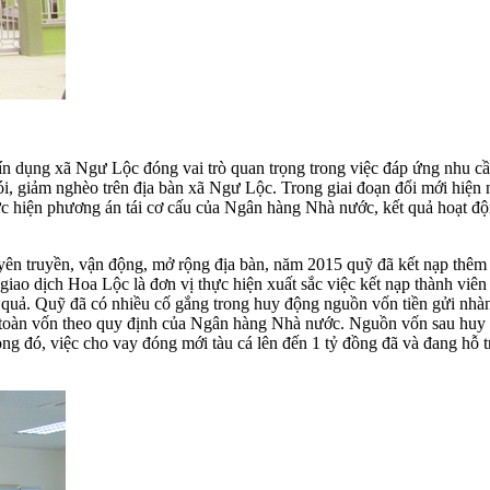
 dụng xã Ngư Lộc đóng vai trò quan trọng trong việc đáp ứng nhu cầu 
 đói, giảm nghèo trên địa bàn xã Ngư Lộc. Trong giai đoạn đổi mới hiện
hực hiện phương án tái cơ cấu của Ngân hàng Nhà nước, kết quả hoạt độ
tuyên truyền, vận động, mở rộng địa bàn, năm 2015 quỹ đã kết nạp thêm
iao dịch Hoa Lộc là đơn vị thực hiện xuất sắc việc kết nạp thành viên
 quả. Quỹ đã có nhiều cố gắng trong huy động nguồn vốn tiền gửi nhàn
n toàn vốn theo quy định của Ngân hàng Nhà nước. Nguồn vốn sau huy
 Trong đó, việc cho vay đóng mới tàu cá lên đến 1 tỷ đồng đã và đang hỗ