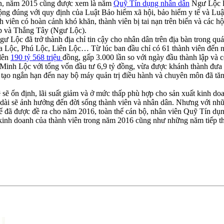
rên, năm 2015 cũng được xem là năm
Quỹ Tín dụng nhân dân
Ngư Lộc li
 động đúng với quy định của Luật Bảo hiểm xã hội, bảo hiểm y tế và 
nh viên có hoàn cảnh khó khăn, thành viên bị tai nạn trên biển và các 
ập và Thắng Tây (Ngư Lộc).
gư Lộc đã trở thành địa chỉ tin cậy cho nhân dân trên địa bàn trong quá
Lộc, Phú Lộc, Liên Lộc… Từ lúc ban đầu chỉ có 61 thành viên đến nay
 lên
190 tỷ 568 triệu
đồng, gấp 3.000 lần so với ngày đầu thành lập và
 xã Minh Lộc với tổng vốn đầu tư 6,9 tỷ đồng, vừa được khánh thành đ
o tạo ngắn hạn đến nay bộ máy quản trị điều hành và chuyên môn đã tăng
tệ sẽ ổn định, lãi suất giảm và ở mức thấp phù hợp cho sản xuất kinh d
o dài sẽ ảnh hưởng đến đời sống thành viên và nhân dân. Nhưng với 
 đã được đề ra cho năm 2016, toàn thể cán bộ, nhân viên Quỹ Tín dụng
 kinh doanh của thành viên trong năm 2016 cũng như những năm tiếp t