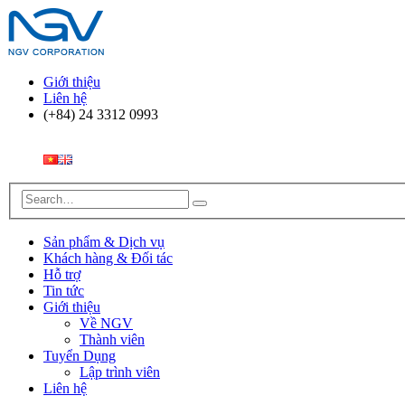
Giới thiệu
Liên hệ
(+84) 24 3312 0993
Sản phẩm & Dịch vụ
Khách hàng & Đối tác
Hỗ trợ
Tin tức
Giới thiệu
Về NGV
Thành viên
Tuyển Dụng
Lập trình viên
Liên hệ