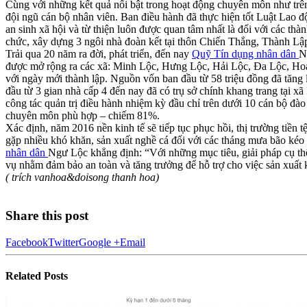
Cùng với những kết quả nổi bật trong hoạt động chuyên môn như t
đội ngũ cán bộ nhân viên. Ban điều hành đã thực hiện tốt Luật Lao
an sinh xã hội và từ thiện luôn được quan tâm nhất là đối với các thà
chức, xây dựng 3 ngôi nhà đoàn kết tại thôn Chiến Thắng, Thành L
Trải qua 20 năm ra đời, phát triển, đến nay
Quỹ Tín dụng nhân dân
N
được mở rộng ra các xã: Minh Lộc, Hưng Lộc, Hải Lộc, Đa Lộc, Hoa 
với ngày mới thành lập. Nguồn vốn ban đầu từ 58 triệu đồng đã tăng
đầu từ 3 gian nhà cấp 4 đến nay đã có trụ sở chính khang trang tại
công tác quản trị điều hành nhiệm kỳ đầu chỉ trên dưới 10 cán bộ đà
chuyên môn phù hợp – chiếm 81%.
Xác định, năm 2016 nền kinh tế sẽ tiếp tục phục hồi, thị trường tiền 
gặp nhiều khó khăn, sản xuất nghề cá đối với các tháng mưa bão ké
nhân dân
Ngư Lộc khẳng định: “Với những mục tiêu, giải pháp cụ thể
vụ nhằm đảm bảo an toàn và tăng trưởng để hỗ trợ cho việc sản xuất
( trích vanhoa&doisong thanh hoa)
Share this post
Facebook
Twitter
Google +
Email
Related
Posts