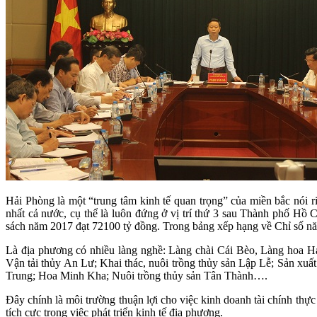
Hải Phòng là một “trung tâm kinh tế quan trọng” của miền bắc nói
nhất cả nước, cụ thể là luôn đứng ở vị trí thứ 3 sau Thành phố H
sách năm 2017 đạt 72100 tỷ đồng. Trong bảng xếp hạng về Chỉ số năn
Là địa phương có nhiều làng nghề: Làng chài Cái Bèo, Làng hoa
Vận tải thủy An Lư; Khai thác, nuôi trồng thủy sản Lập Lễ; Sản 
Trung; Hoa Minh Kha; Nuôi trồng thủy sản Tân Thành….
Đây chính là môi trường thuận lợi cho việc kinh doanh tài chính thự
tích cực trong việc phát triển kinh tế địa phương.