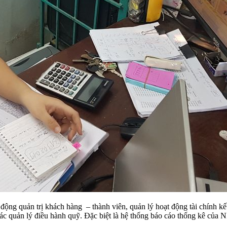
quản trị khách hàng – thành viên, quản lý hoạt động tài chính kế 
tác quản lý điều hành quỹ. Đặc biệt là hệ thống báo cáo thống kê của 