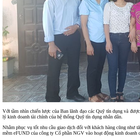
Với tầm nhìn chiến lược của Ban lãnh đạo các Quỹ tín dụng và đượ
lý kinh doanh tài chính của hệ thống Quỹ tín dụng nhân dân.
Nhằm phục vụ tốt nhu cầu giao dịch đối với khách hàng cũng như tă
mềm eFUND của công ty Cổ phần NGV vào hoạt động kinh doanh c