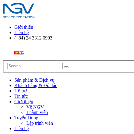
Giới thiệu
Liên hệ
(+84) 24 3312 0993
Sản phẩm & Dịch vụ
Khách hàng & Đối tác
Hỗ trợ
Tin tức
Giới thiệu
Về NGV
Thành viên
Tuyển Dụng
Lập trình viên
Liên hệ