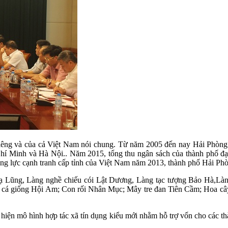
 riêng và của cả Việt Nam nói chung. Từ năm 2005 đến nay Hải Phòng 
ồ Chí Minh và Hà Nội.. Năm 2015, tổng thu ngân sách của thành phố 
g lực cạnh tranh cấp tỉnh của Việt Nam năm 2013, thành phố Hải Phòng
 Hạ Lũng, Làng nghề chiếu cói Lật Dương, Làng tạc tượng Bảo Hà,L
xuất cá giống Hội Am; Con rối Nhân Mục; Mây tre đan Tiên Cầm; Ho
c hiện mô hình hợp tác xã tín dụng kiểu mới nhằm hỗ trợ vốn cho các t